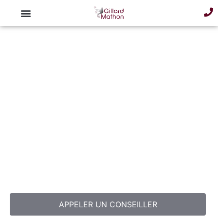
Pompes Funèbres Indépendantes
Choletaises Gillard Mathon à Cholet
(49)
Les
Pompes Funèbres Indépendantes Choletaises
Gillard Mathon
vous accompagnent pour organiser ou
prévoir des obsèques dans le département de la
Maine-
et-Loire
(49)
. C’est une équipe impliquée à vos côtés et
à votre écoute. Retrouvez-nous sur notre agence de
pompes funèbres à
Cholet .
Prise en charge immédiate
dans tous les
Pays de la Loire.
APPELER UN CONSEILLER