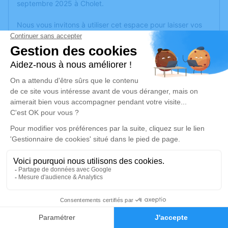
septembre 2025 à Cholet.
Nous vous invitons à utiliser cet espace pour laisser vos
condoléances, partager des photos souvenirs, une
anecdote ou exprimer vos pensées à travers des poèmes
ou des textes. Cet endroit est un lieu d'expression dédié à
honorer la mémoire de Marie-Thérèse RATOUIT.
Un service de plantation d’arbre hommage est
disponible
ici
.
Je rends hommage
Cérémonie civile
mercredi 17 septembre 2025 à 10h00
Cimetière Croix de Bault de Cholet
2 rue du Bocage
1
49300 Cholet
Faire-part
Hommages