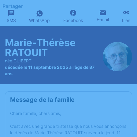
Partager
E-mail
SMS
WhatsApp
Facebook
Lien
Marie-Thérèse
RATOUIT
née GUIBERT
décédée le 11 septembre 2025 à l'âge de 87
ans
Message de la famille
Chère famille, chers amis,
C’est avec une grande tristesse que nous vous annonçons
le décès de Marie-Thérèse RATOUIT survenu le jeudi 11