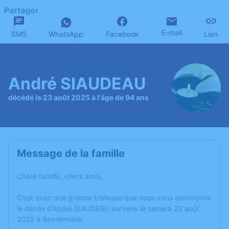
Partager
E-mail
SMS
WhatsApp
Facebook
Lien
André SIAUDEAU
décédé le 23 août 2025 à l'âge de 94 ans
Message de la famille
Chère famille, chers amis,
C’est avec une grande tristesse que nous vous annonçons
le décès d’André SIAUDEAU survenu le samedi 23 août
2025 à Sevremoine.