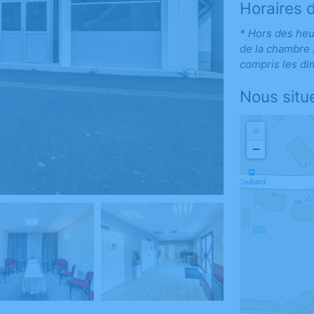
Horaires 
* Hors des heu
de la chambre f
compris les di
Nous situ
+
−