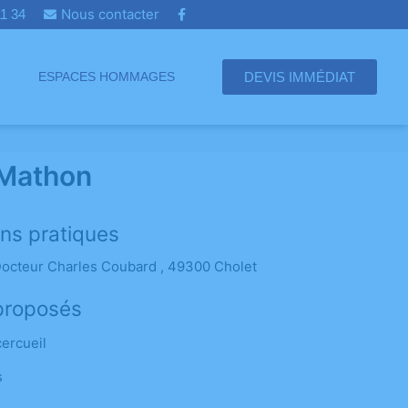
Nous contacter
 11 34
DEVIS IMMÉDIAT
ESPACES HOMMAGES
 Mathon
ons pratiques
octeur Charles Coubard , 49300 Cholet
proposés
cercueil
s