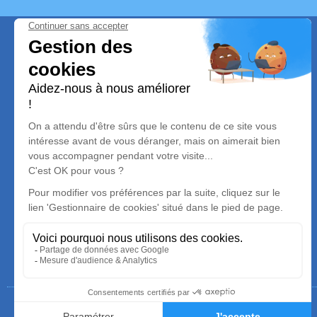
Qui sommes-nous ?
Les
Pompes Funèbres Indépendantes Choletaises Gillard
Mathon
vous accompagnent pour organiser ou prévoir des
obsèques dans le département de la
Maine-et-Loire
(49)
.
C’est une équipe impliquée à vos côtés et à votre écoute.
Retrouvez-nous sur notre agence de pompes funèbres à
Cholet .
Prise en charge immédiate dans tous les
Pays de la
Loire.
Mentions légales