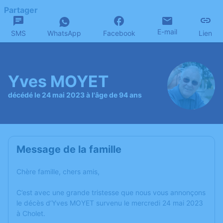
Partager
E-mail
SMS
WhatsApp
Facebook
Lien
Yves MOYET
décédé le 24 mai 2023 à l'âge de 94 ans
Message de la famille
Chère famille, chers amis,
C’est avec une grande tristesse que nous vous annonçons
le décès d’Yves MOYET survenu le mercredi 24 mai 2023
à Cholet.