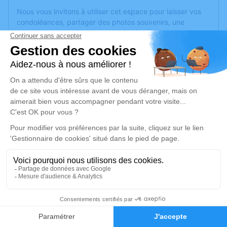
Nous vous invitons à utiliser cet espace pour laisser vos
condoléances, partager des photos souvenirs, une
anecdote ou exprimer vos pensées à travers des poèmes
ou des textes. Cet endroit est un lieu d'expression dédié à
honorer la mémoire d’Yves MOYET.
Un service de plantation d’arbre hommage est
disponible
ici
.
Je rends hommage
Cérémonie religieuse
mardi 30 mai 2023 à 10h00
Église Notre Dame de Cholet
49300 Cholet
7
Je rends hommage
Faire-part
Hommages