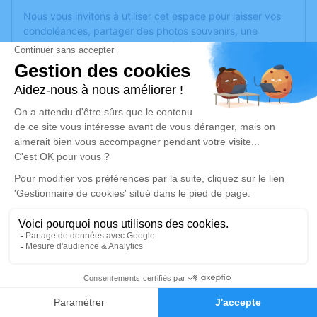
Nous vous invitons à utiliser cet espace pour laisser vos
condoléances, partager des photos souvenirs, une
anecdote ou exprimer vos pensées à travers des poèmes
ou des textes. Cet endroit est un lieu d'expression dédié à
honorer la mémoire de Régis COUTINEAU.
Un service de plantation d’arbre hommage est
disponible
ici
.
Je rends hommage
Cérémonie civile
lundi 24 mars 2025 à 15h30
Crématorium de Cholet
07 Rue du Bocage
49300 Cholet
2
Faire-part
Hommages
Je rends hommage