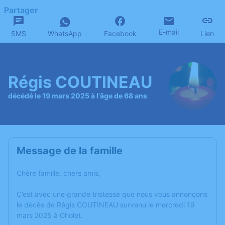
Partager
E-mail
SMS
WhatsApp
Facebook
Lien
Régis COUTINEAU
décédé le 19 mars 2025 à l'âge de 68 ans
Message de la famille
Chère famille, chers amis,
C’est avec une grande tristesse que nous vous annonçons
le décès de Régis COUTINEAU survenu le mercredi 19
mars 2025 à Cholet.