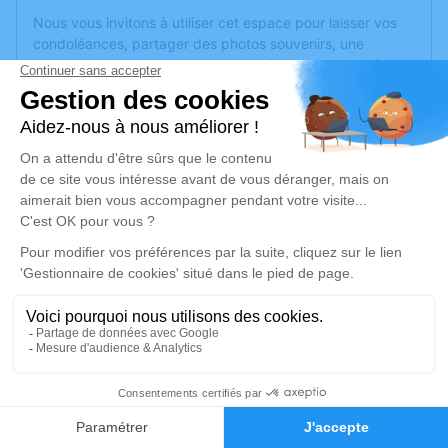
Nous vous invitons à utiliser cet espace pour laisser vos
condoléances, partager des photos souvenirs, une
anecdote ou exprimer vos pensées à travers des poèmes
ou des textes. Cet endroit est un lieu d'expression dédié à
honorer la mémoire de Patrick VINCENT.
Un service de plantation d’arbre hommage est
disponible
ici
.
Je rends hommage
Cérémonie civile
samedi 14 septembre 2024 à 10h30
Crématorium de Cholet
07 Rue du Bocage
49300 Cholet
2
Faire-part
Hommages
Je rends hommage