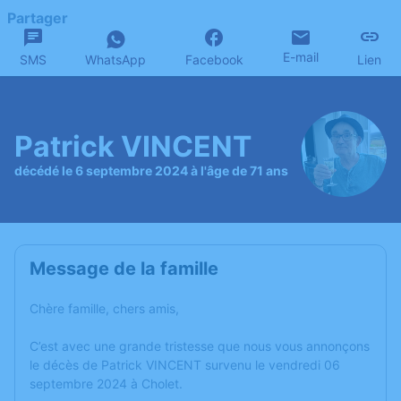
Partager
E-mail
SMS
WhatsApp
Facebook
Lien
Patrick VINCENT
décédé le 6 septembre 2024 à l'âge de 71 ans
Message de la famille
Chère famille, chers amis,
C’est avec une grande tristesse que nous vous annonçons
le décès de Patrick VINCENT survenu le vendredi 06
septembre 2024 à Cholet.