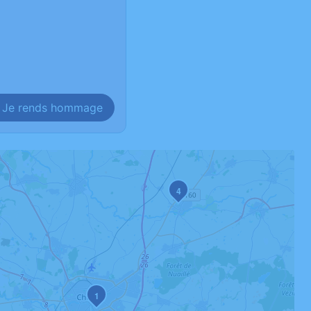
Je rends hommage
4
1