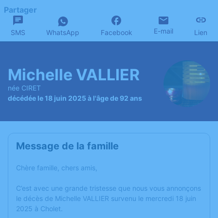
Partager
E-mail
SMS
WhatsApp
Facebook
Lien
Michelle VALLIER
née CIRET
décédée le 18 juin 2025 à l'âge de 92 ans
Message de la famille
Chère famille, chers amis,
C’est avec une grande tristesse que nous vous annonçons
le décès de Michelle VALLIER survenu le mercredi 18 juin
2025 à Cholet.