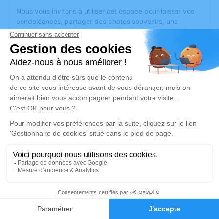
Nous vous invitons à utiliser cet espace pour laisser vos
condoléances, partager des photos souvenirs, une
anecdote ou exprimer vos pensées à travers des poèmes
ou des textes. Cet endroit est un lieu d'expression dédié à
honorer la mémoire de Michelle VALLIER.
Un service de plantation d’arbre hommage est
disponible
ici
.
Je rends hommage
Cérémonie civile
mardi 24 juin 2025 à 11h00
Crématorium de Cholet
07 Rue du Bocage
49300 Cholet
1
Faire-part
Hommages
Je rends hommage