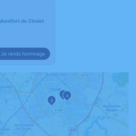
 Montfort de Cholet
Je rends hommage
1
4
2