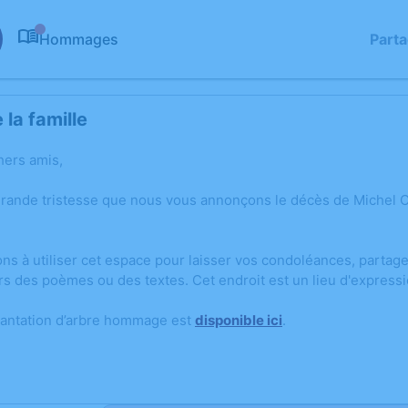
Hommages
Part
0
la famille
hers amis,
grande tristesse que nous vous annonçons le décès de Miche
ons à utiliser cet espace pour laisser vos condoléances, parta
rs des poèmes ou des textes. Cet endroit est un lieu d'expre
lantation d’arbre hommage est
disponible ici
.