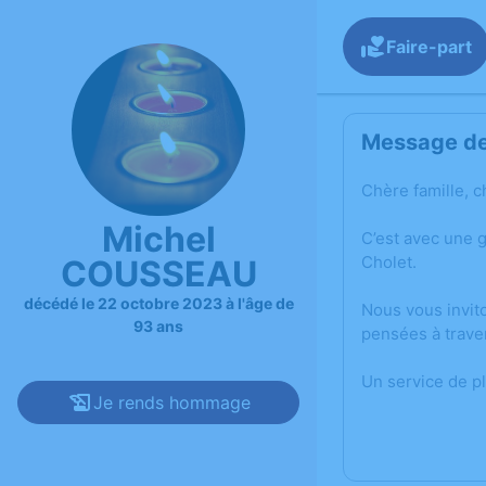
Faire-part
Message de 
Chère famille, c
Michel
C’est avec une 
Cholet.
COUSSEAU
décédé le 22 octobre 2023 à l'âge de
Nous vous invit
93 ans
pensées à trave
Un service de p
Je rends hommage