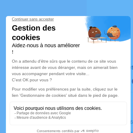
Déroulé de
Le jeudi 
Église Sai