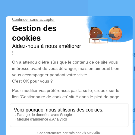
Déroulé de
Le vendre
Église Not