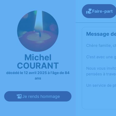
Faire-part
Message de 
Chère famille, c
Michel
C’est avec une 
COURANT
Nous vous invit
décédé le 12 avril 2025 à l'âge de 84
pensées à trave
ans
Un service de p
Je rends hommage