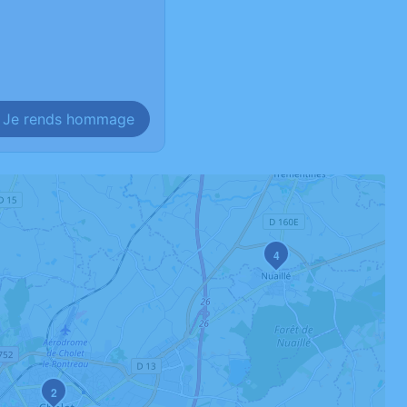
Je rends hommage
4
2