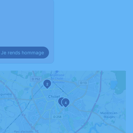
Je rends hommage
2
1
4