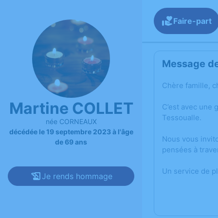
Faire-part
Message de 
Chère famille, c
Martine COLLET
C’est avec une 
Tessoualle.
née CORNEAUX
décédée le 19 septembre 2023 à l'âge
Nous vous invit
de 69 ans
pensées à trave
Un service de p
Je rends hommage