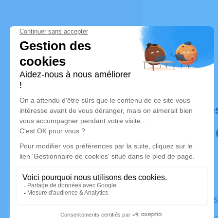
Déroulé de
Le lundi 
Église Sac