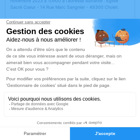
novembre 2023 à 10h00 à l'adresse suivante : Église
Sacré Coeur - 14 Rue Marc Sangnier - 49300 Cholet.
Nous ne souhaitons pas de fleurs mais une cagnotte est
en ligne pour la recherche.
https://www.leetchi.com/fr/c/soutenir-une-cause-
6486015?
utm_source=copylink&amp;utm_medium=social_sharing
Merci pour votre soutien.
Un service de plantation d’arbre hommage est
disponible
ici
.
Je rends hommage
Cérémonie religieuse
1
mardi 28 novembre 2023 à 10h00
Église Sacré Coeur de Cholet
Faire-part
Hommages
14 Rue Marc Sangnier