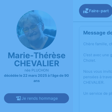
Faire-part
Message de 
Chère famille, c
Marie-Thérèse
C’est avec une 
Cholet.
CHEVALIER
née PLUCHON
Nous vous invit
décédée le 22 mars 2025 à l'âge de 90
pensées à trave
ans
CHEVALIER.
Un service de p
Je rends hommage