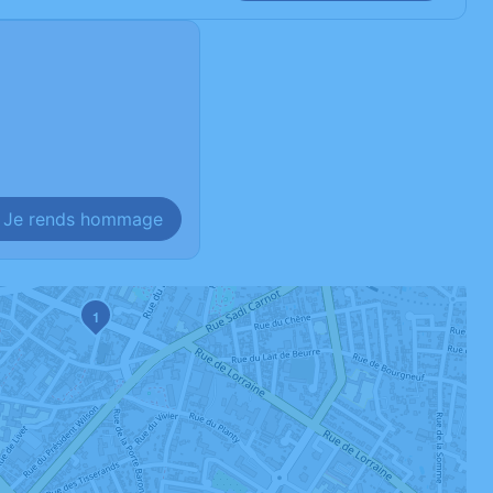
Je rends hommage
1