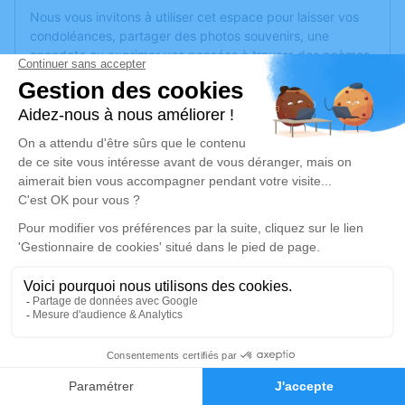
Nous vous invitons à utiliser cet espace pour laisser vos
condoléances, partager des photos souvenirs, une
anecdote ou exprimer vos pensées à travers des poèmes
ou des textes. Cet endroit est un lieu d'expression dédié à
honorer la mémoire de Louisette GICQUEL.
Un service de plantation d’arbre hommage est
disponible
ici
.
Je rends hommage
Cérémonie religieuse
vendredi 20 décembre 2024 à 10h00
Église Saint Louis Marie Grignion de
Montfort de Cholet
3 Rue Jean XXIII
3
49300 Cholet
Faire-part
Hommages