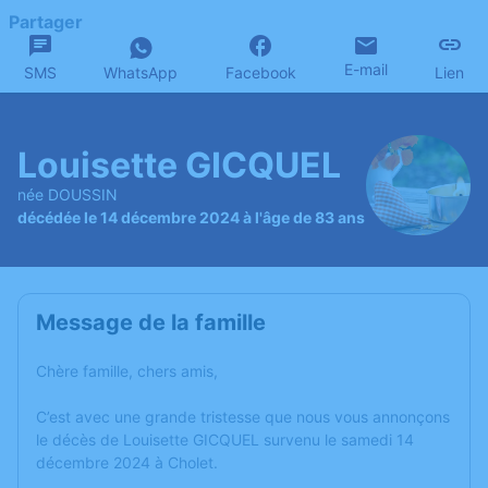
Partager
E-mail
SMS
WhatsApp
Facebook
Lien
Louisette GICQUEL
née DOUSSIN
décédée le 14 décembre 2024 à l'âge de 83 ans
Message de la famille
Chère famille, chers amis,
C’est avec une grande tristesse que nous vous annonçons
le décès de Louisette GICQUEL survenu le samedi 14
décembre 2024 à Cholet.