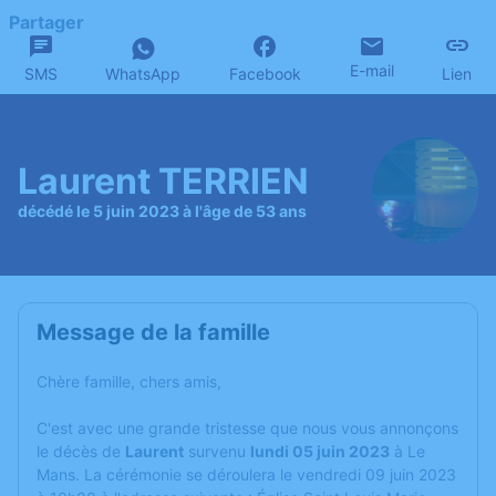
Partager
E-mail
SMS
WhatsApp
Facebook
Lien
Laurent TERRIEN
décédé le 5 juin 2023 à l'âge de 53 ans
Message de la famille
Chère famille, chers amis,
C'est avec une grande tristesse que nous vous annonçons
le décès de
Laurent
survenu
lundi 05 juin 2023
à Le
Mans. La cérémonie se déroulera le vendredi 09 juin 2023