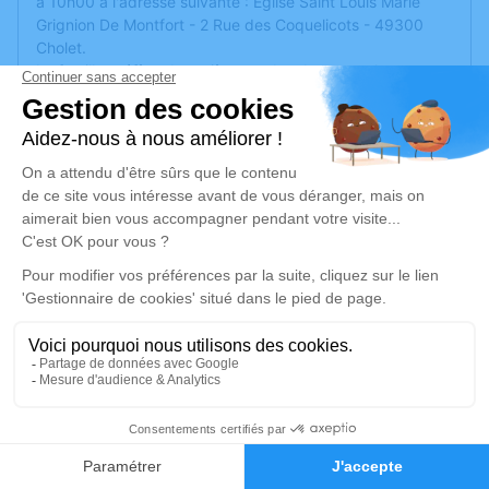
à 10h00 à l'adresse suivante : Église Saint Louis Marie
Grignion De Montfort - 2 Rue des Coquelicots - 49300
Cholet.
La famille préfère des prières et des dons pour la
recherche médicale.
La famille remercie le personnel soignant de l'hôpital
Bicêtre AP-HP (94), CHM (72), du
centre médical François Gallouédec (72) pour leur
accompagnement.
Un service de plantation d’arbre hommage est
disponible
ici
.
Je rends hommage
Cérémonie religieuse
2
vendredi 09 juin 2023 à 10h00
Église Saint Louis Marie Grignion de
Faire-part
Hommages
Montfort de Cholet