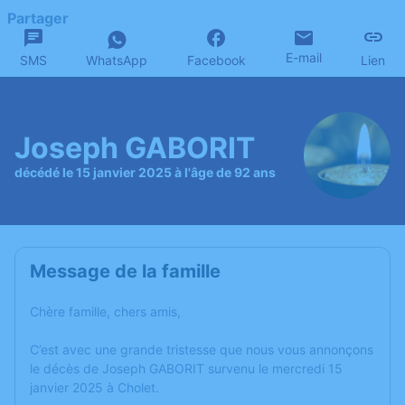
Partager
E-mail
SMS
WhatsApp
Facebook
Lien
Joseph GABORIT
décédé le 15 janvier 2025 à l'âge de 92 ans
Message de la famille
Chère famille, chers amis,
C’est avec une grande tristesse que nous vous annonçons
le décès de Joseph GABORIT survenu le mercredi 15
janvier 2025 à Cholet.