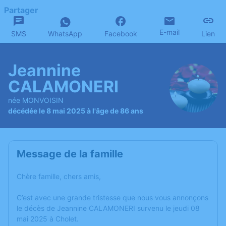
Partager
E-mail
SMS
WhatsApp
Facebook
Lien
Jeannine
CALAMONERI
née MONVOISIN
décédée le 8 mai 2025 à l'âge de 86 ans
Message de la famille
Chère famille, chers amis,
C’est avec une grande tristesse que nous vous annonçons
le décès de Jeannine CALAMONERI survenu le jeudi 08
mai 2025 à Cholet.