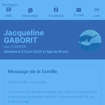
Partager
E-mail
SMS
WhatsApp
Facebook
Lien
Jacqueline
GABORIT
née CHARRIER
décédée le 23 juin 2025 à l'âge de 91 ans
Message de la famille
Chère famille, chers amis,
C’est avec une grande tristesse que nous vous annonçons
le décès de Jacqueline GABORIT survenu le lundi 23 juin
2025 à Cholet.