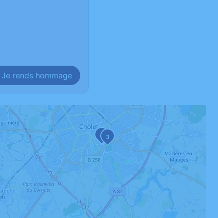
Je rends hommage
1
3