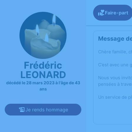
Faire-part
Message de 
Chère famille, c
Frédéric
C’est avec une 
LEONARD
Nous vous invit
décédé le 28 mars 2023 à l'âge de 43
pensées à trave
ans
Un service de p
Je rends hommage