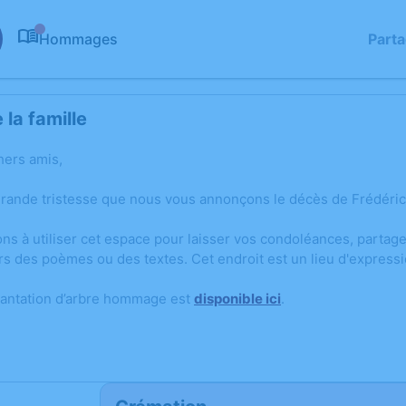
Hommages
Part
0
la famille
hers amis,
grande tristesse que nous vous annonçons le décès de Frédéri
ons à utiliser cet espace pour laisser vos condoléances, parta
rs des poèmes ou des textes. Cet endroit est un lieu d'expres
lantation d’arbre hommage est
disponible ici
.