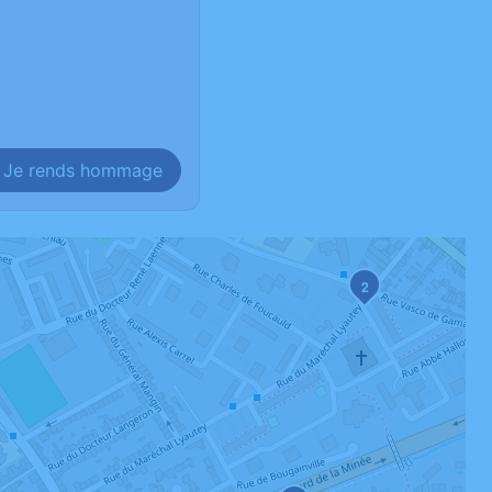
Je rends hommage
2