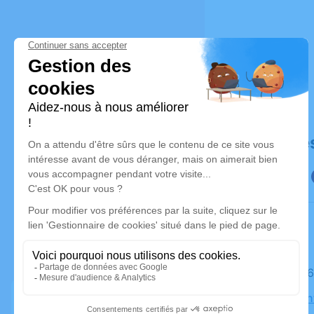
Déroulé de
Le lundi 
Église Sai