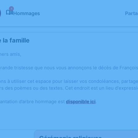
4
Hommages
Part
la famille
hers amis,
grande tristesse que nous vous annonçons le décès de Françoi
ons à utiliser cet espace pour laisser vos condoléances, parta
rs des poèmes ou des textes. Cet endroit est un lieu d'express
lantation d’arbre hommage est
disponible ici
.