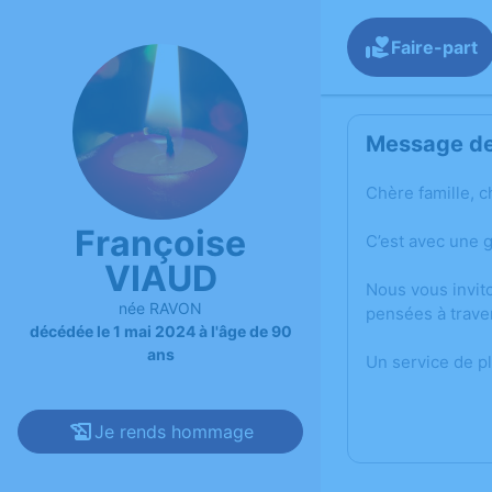
Faire-part
Message de 
Chère famille, c
Françoise
C’est avec une 
VIAUD
Nous vous invit
née RAVON
pensées à trave
décédée le 1 mai 2024 à l'âge de 90
ans
Un service de p
Je rends hommage