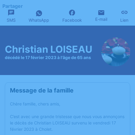
Partager
E-mail
SMS
WhatsApp
Facebook
Lien
Christian LOISEAU
décédé le 17 février 2023 à l'âge de 65 ans
Message de la famille
Chère famille, chers amis,
C’est avec une grande tristesse que nous vous annonçons
le décès de Christian LOISEAU survenu le vendredi 17
février 2023 à Cholet.