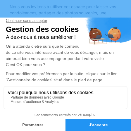
Nous vous invitons à utiliser cet espace pour laisser vos
condoléances, partager des photos souvenirs, une
anecdote ou exprimer vos pensées à travers des poèmes
ou des textes. Cet endroit est un lieu d'expression dédié à
honorer la mémoire de Christian LOISEAU.
Un service de plantation d’arbre hommage est
disponible
ici
.
Je rends hommage
Cérémonie civile
jeudi 23 février 2023 à 11h00
Crématorium de Cholet
11 Rue du Bocage
49300 Cholet
1
Faire-part
Hommages
Je rends hommage