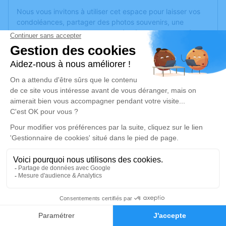
Nous vous invitons à utiliser cet espace pour laisser vos
condoléances, partager des photos souvenirs, une
anecdote ou exprimer vos pensées à travers des poèmes
ou des textes. Cet endroit est un lieu d'expression dédié à
honorer la mémoire d’Annick RICHARD.
Un service de plantation d’arbre hommage est
disponible
ici
.
Je rends hommage
Cérémonie religieuse
jeudi 17 avril 2025 à 10h00
Église Saint Louis Marie Grignion de
Montfort de Cholet
3 Rue Jean XXIII
9
49300 Cholet
Faire-part
Hommages