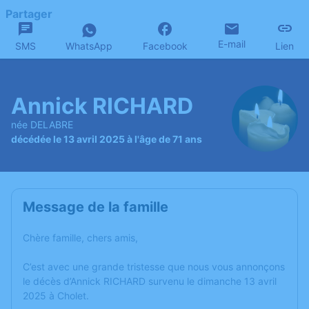
Partager
E-mail
SMS
WhatsApp
Facebook
Lien
Annick RICHARD
née DELABRE
décédée le 13 avril 2025 à l'âge de 71 ans
Message de la famille
Chère famille, chers amis,
C’est avec une grande tristesse que nous vous annonçons
le décès d’Annick RICHARD survenu le dimanche 13 avril
2025 à Cholet.